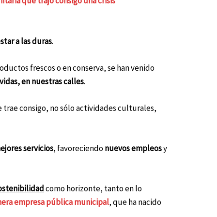
nitaria que trajo consigo una crisis
star a las duras
.
roductos frescos o en conserva, se han venido
vidas, en nuestras calles
.
 trae consigo, no sólo actividades culturales,
ejores
servicios
, favoreciendo
nuevos empleos
y
ostenibilidad
como horizonte
, tanto en lo
mera empresa pública municipal
, que ha nacido