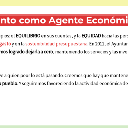
iento como Agente Económ
pios: el
EQUILIBRIO
en sus cuentas, y la
EQUIDAD
hacia las per
 gasto
y en la
sostenibilidad presupuestaria
. En 2011, el Ayunt
os logrado dejarla a cero
, manteniendo los
servicios
y las
inve
e a quien peor lo está pasando. Creemos que hay que mantene
o pueblo
. Y seguiremos favoreciendo la actividad económica 