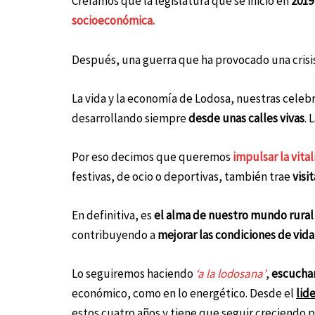
Creíamos que la legislatura que se inició en
201
socioeconómica.
Después, una guerra que ha provocado una crisis
La vida y la economía de Lodosa, nuestras celebr
desarrollando siempre
desde unas calles vivas
. 
Por eso decimos que
queremos
impulsar la vital
festivas, de ocio o deportivas, también trae
visi
En definitiva, es
el alma de nuestro mundo rural
contribuyendo a
mejorar las condiciones de vida
Lo seguiremos haciendo
‘a la lodosana’
,
escucha
económico, como en lo energético. Desde el
lid
estos cuatro años y tiene que seguir creciendo 