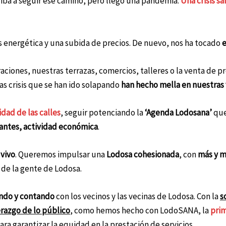
9
iba a seguir ese camino, pero llegó una pandemia.
Una crisis sa
 energética y una subida de precios. De nuevo, nos ha tocado
e
aciones, nuestras terrazas, comercios, talleres o la venta de p
Las crisis que se han ido solapando
han hecho mella en nuestras 
idad de las calles
, seguir potenciando la
‘Agenda Lodosana’
que
tantes
, actividad económica
.
 vivo
. Queremos impulsar
una
Lodosa cohesionada
, con
más y m
de la gente de Lodosa.
ndo y contando
con los vecinos y las vecinas de Lodosa. Con la
s
erazgo de lo público
, como hemos hecho con LodoSANA, la
pri
para
garantizar la equidad en la prestación de servicios
.