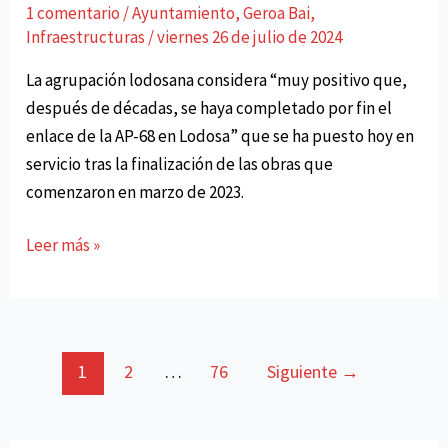
1 comentario
/
Ayuntamiento
,
Geroa Bai
,
Infraestructuras
/
viernes 26 de julio de 2024
La agrupación lodosana considera “muy positivo que,
después de décadas, se haya completado por fin el
enlace de la AP-68 en Lodosa” que se ha puesto hoy en
servicio tras la finalización de las obras que
comenzaron en marzo de 2023.
LOIU
Leer más »
considera
que
la
apertura
Paginación
1
2
…
76
Siguiente
→
del
de
enlace
entradas
de