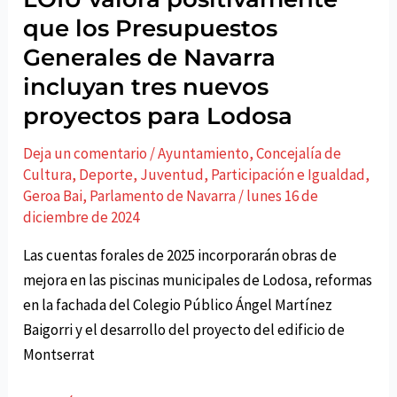
LOIU
que los Presupuestos
con
Generales de Navarra
Miguel
incluyan tres nuevos
Urbán
proyectos para Lodosa
Deja un comentario
/
Ayuntamiento
,
Concejalí­a de
Cultura, Deporte, Juventud, Participación e Igualdad
,
Geroa Bai
,
Parlamento de Navarra
/
lunes 16 de
diciembre de 2024
Las cuentas forales de 2025 incorporarán obras de
mejora en las piscinas municipales de Lodosa, reformas
en la fachada del Colegio Público Ángel Martínez
Baigorri y el desarrollo del proyecto del edificio de
Montserrat