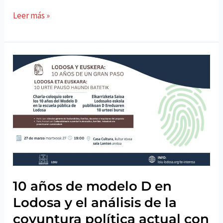
LOIU
Leer más »
lamenta
que
UPN
no
defienda
los
intereses
de
Lodosa
ante
la
empresa
10 años de modelo D en
de
Lodosa y el análisis de la
biometano
coyuntura política actual con