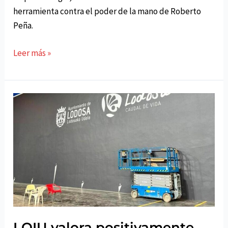
herramienta contra el poder de la mano de Roberto
Peña.
Los
Leer más »
nuevos
fascismos
protagonista
en
la
segunda
cita
del
ciclo
de
charlas
de
LOIU valora positivamente