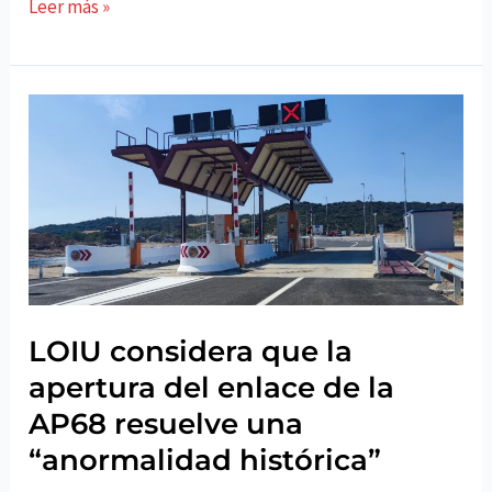
LOIU
Leer más »
valora
positivamente
que
los
Presupuestos
Generales
de
Navarra
incluyan
tres
nuevos
LOIU considera que la
proyectos
apertura del enlace de la
para
AP68 resuelve una
Lodosa
“anormalidad histórica”