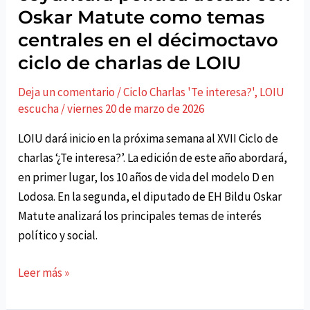
Oskar Matute como temas
centrales en el décimoctavo
ciclo de charlas de LOIU
Deja un comentario
/
Ciclo Charlas 'Te interesa?'
,
LOIU
escucha
/
viernes 20 de marzo de 2026
LOIU dará inicio en la próxima semana al XVII Ciclo de
charlas ‘¿Te interesa?’. La edición de este año abordará,
en primer lugar, los 10 años de vida del modelo D en
Lodosa. En la segunda, el diputado de EH Bildu Oskar
Matute analizará los principales temas de interés
político y social.
10
Leer más »
años