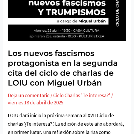
como
temas
centrales
en
el
décimoctavo
ciclo
Los nuevos fascismos
de
protagonista en la segunda
charlas
cita del ciclo de charlas de
de
LOIU con Miguel Urbán
LOIU
Deja un comentario
/
Ciclo Charlas 'Te interesa?'
/
viernes 18 de abril de 2025
LOIU dará inicio la próxima semana al XVII Ciclo de
charlas ‘¿Te interesa?’. La edición de este año abordará,
en primer lugar, una reflexión sobre la risa como