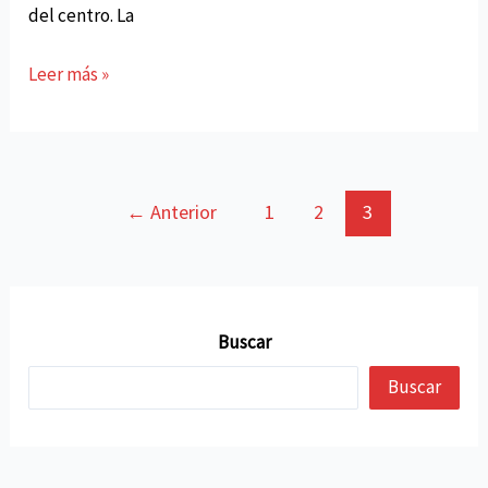
del centro. La
El
Leer más »
Gobierno
de
Navarra
valora
Paginación
←
Anterior
1
2
3
muy
de
positivamente
entradas
el
programa
Buscar
de
trabajos
Buscar
de
ayuda
a