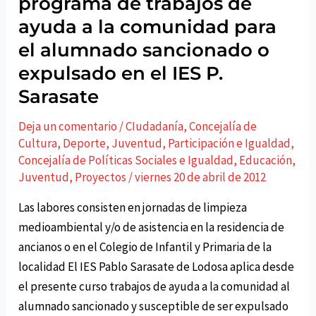
programa de trabajos de
ayuda a la comunidad para
el alumnado sancionado o
expulsado en el IES P.
Sarasate
Deja un comentario
/
CIudadaní­a
,
Concejalí­a de
Cultura, Deporte, Juventud, Participación e Igualdad
,
Concejalí­a de Políticas Sociales e Igualdad
,
Educación
,
Juventud
,
Proyectos
/
viernes 20 de abril de 2012
Las labores consisten en jornadas de limpieza
medioambiental y/o de asistencia en la residencia de
ancianos o en el Colegio de Infantil y Primaria de la
localidad El IES Pablo Sarasate de Lodosa aplica desde
el presente curso trabajos de ayuda a la comunidad al
alumnado sancionado y susceptible de ser expulsado