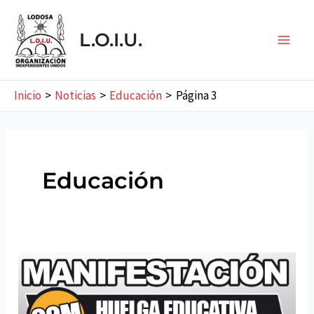
Ir
al
L.O.I.U.
contenido
Main
Men
Inicio
Noticias
Educación
Página 3
Educación