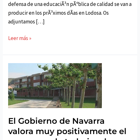
defensa de una educaciÃ³n pÃºblica de calidad se van a
producir en los prÃ³ximos dÃ­as en Lodosa. Os
adjuntamos […]
LOIU
Leer más »
apoya
la
EDUCACIÃ“N
PÃšBLICA
El Gobierno de Navarra
valora muy positivamente el