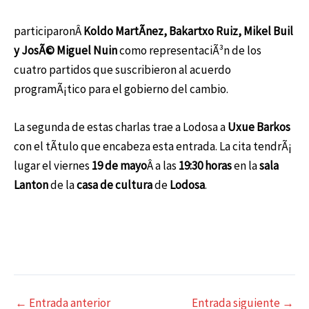
participaronÂ
Koldo MartÃ­nez, Bakartxo Ruiz, Mikel Buil
y JosÃ© Miguel Nuin
como representaciÃ³n de los
cuatro partidos que suscribieron al acuerdo
programÃ¡tico para el gobierno del cambio.
La segunda de estas charlas trae a Lodosa a
Uxue Barkos
con el tÃ­tulo que encabeza esta entrada. La cita tendrÃ¡
lugar el viernes
19 de mayo
Â a las
19:30 horas
en la
sala
Lanton
de la
casa de cultura
de
Lodosa
.
Navegación
←
Entrada anterior
Entrada siguiente
→