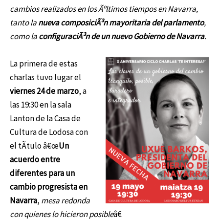
cambios realizados en los Ãºltimos tiempos en Navarra,
tanto la
nueva composiciÃ³n mayoritaria del parlamento
,
como la
configuraciÃ³n de un nuevo Gobierno de Navarra
.
La primera de estas
charlas tuvo lugar el
viernes 24 de marzo
, a
las 19:30 en la sala
Lanton de la Casa de
Cultura de Lodosa con
el tÃ­tulo â€œ
Un
acuerdo entre
diferentes para un
cambio progresista en
Navarra
,
mesa redonda
con quienes lo hicieron posible
â€