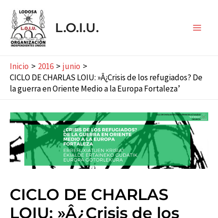
Ir
al
L.O.I.U.
contenido
Main
Men
Inicio
2016
junio
CICLO DE CHARLAS LOIU: »Â¿Crisis de los refugiados? De
la guerra en Oriente Medio a la Europa Fortaleza’
CICLO DE CHARLAS
LOIU: »Â¿Crisis de los