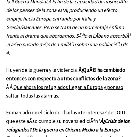
la II Guerra Mundial.Â El fin de la capacidad de absorciÃ³n
de los paÃ­ses de la zona estÃ¡ produciendo un efecto
empuje hacia Europa entrando por Italia y
Grecia/Balcanes. Pero se trata de un porcentaje Ã­nfimo
frente al drama que abordamos. SÃ³lo el LÃ­bano absorbiÃ³
el aÃ±o pasado mÃ¡s de 1 millÃ³n sobre una poblaciÃ³n de
4.
Huyen de la guerra y la violencia.
Â¿QuÃ© ha cambiado
entonces con respecto a otros conflictos de la zona?
Â Â
Que ahora los refugiados llegan a Europa y por eso
saltan todas las alarmas
.
Enmarcado en el ciclo de charlas «Te interesa? de LOIU
que este aÃ±o cumple su novena ediciÃ³n ‘
Â¿Crisis de los
refugiados? De la guerra en Oriente Medio a la Europa