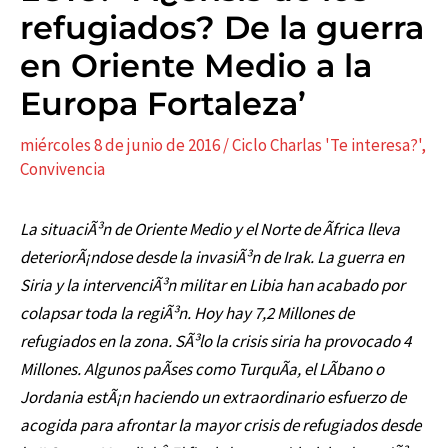
refugiados? De la guerra
en Oriente Medio a la
Europa Fortaleza’
miércoles 8 de junio de 2016
/
Ciclo Charlas 'Te interesa?'
,
Convivencia
La situaciÃ³n de Oriente Medio y el Norte de Ãfrica lleva
deteriorÃ¡ndose desde la invasiÃ³n de Irak. La guerra en
Siria y la intervenciÃ³n militar en Libia han acabado por
colapsar toda la regiÃ³n. Hoy hay 7,2 Millones de
refugiados en la zona. SÃ³lo la crisis siria ha provocado 4
Millones. Algunos paÃ­ses como TurquÃ­a, el LÃ­bano o
Jordania estÃ¡n haciendo un extraordinario esfuerzo de
acogida para afrontar la mayor crisis de refugiados desde