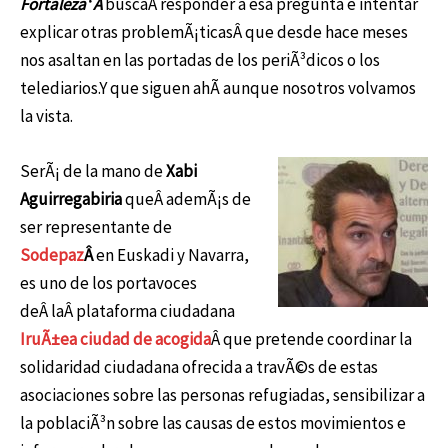
Fortaleza
‘ Â
buscaÂ responder a esa pregunta e intentar
explicar otras problemÃ¡ticasÂ que desde hace meses
nos asaltan en las portadas de los periÃ³dicos o los
telediarios.Y que siguen ahÃ­ aunque nosotros volvamos
la vista.
SerÃ¡ de la mano de
Xabi
Aguirregabiria
queÂ ademÃ¡s de
ser representante de
Sodepaz
Â
en Euskadi y Navarra,
es uno de los portavoces
deÂ laÂ plataforma ciudadana
IruÃ±ea ciudad de acogida
Â que pretende coordinar la
solidaridad ciudadana ofrecida a travÃ©s de estas
asociaciones sobre las personas refugiadas, sensibilizar a
la poblaciÃ³n sobre las causas de estos movimientos e