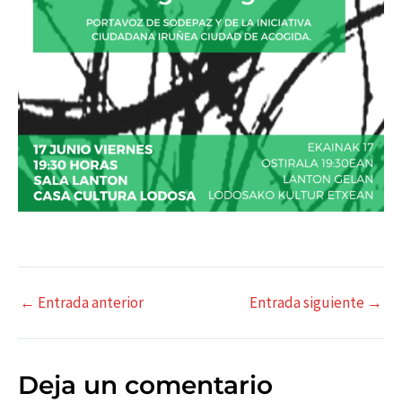
Navegación
←
Entrada anterior
Entrada siguiente
→
de
entradas
Deja un comentario