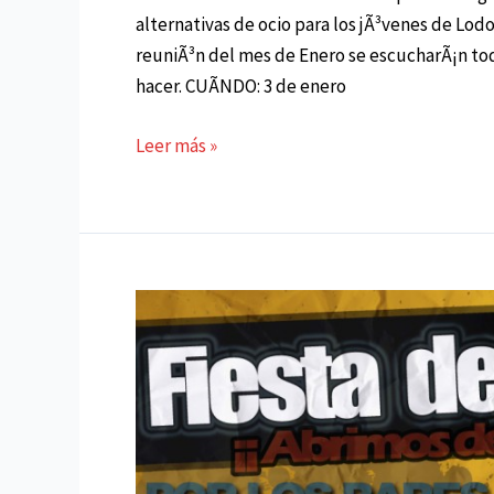
alternativas de ocio para los jÃ³venes de Lod
reuniÃ³n del mes de Enero se escucharÃ¡n to
hacer. CUÃNDO: 3 de enero
«ABRIL
Leer más »
JOVEN»:
reuniÃ³n
preparatoria