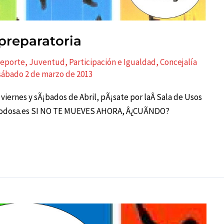
preparatoria
 Deporte, Juventud, Participación e Igualdad
,
Concejalí­a
sábado 2 de marzo de 2013
e viernes y sÃ¡bados de Abril, pÃ¡sate por laÂ Sala de Usos
l@lodosa.es SI NO TE MUEVES AHORA, Â¿CUÃNDO?