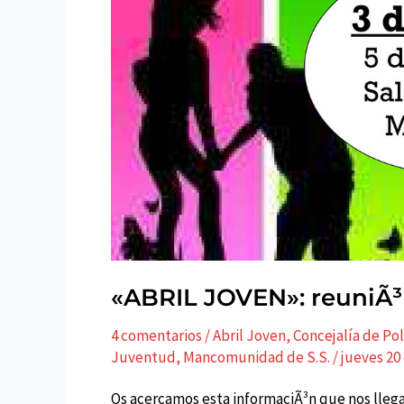
«ABRIL JOVEN»: reuniÃ³
4 comentarios
/
Abril Joven
,
Concejalí­a de Po
Juventud
,
Mancomunidad de S.S.
/
jueves 20
Os acercamos esta informaciÃ³n que nos llega