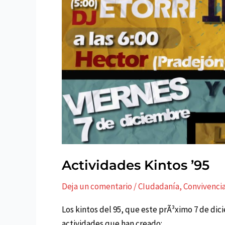
Actividades Kintos ’95
Deja un comentario
/
CIudadaní­a
,
Convivenci
Los kintos del 95, que este prÃ³ximo 7 de dic
actividades que han creado: