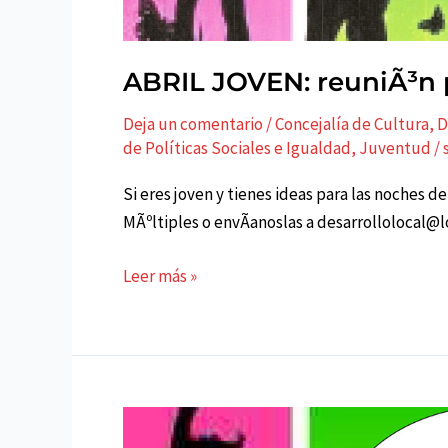
ABRIL JOVEN: reuniÃ³n 
Deja un comentario
/
Concejalí­a de Cultura,
de Políticas Sociales e Igualdad
,
Juventud
/
Si eres joven y tienes ideas para las noches d
MÃºltiples o envÃ­anoslas a desarrolloloca
ABRIL
Leer más »
JOVEN:
reuniÃ³n
preparatoria