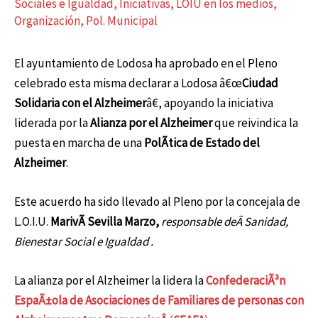
Sociales e Igualdad
,
Iniciativas
,
LOIU en los medios
,
Organización
,
Pol. Municipal
El ayuntamiento de Lodosa ha aprobado en el Pleno
celebrado esta misma declarar a Lodosa â€œ
Ciudad
Solidaria con el Alzheimer
â€, apoyando la iniciativa
liderada por la
Alianza por el Alzheimer
que reivindica la
puesta en marcha de una
PolÃ­tica de Estado del
Alzheimer
.
Este acuerdo ha sido llevado al Pleno por la concejala de
L.O.I.U.
MarivÃ­ Sevilla Marzo,
responsable deÂ Sanidad,
Bienestar Social e Igualdad .
La alianza por el Alzheimer la lidera la
ConfederaciÃ³n
EspaÃ±ola de Asociaciones de Familiares de personas con