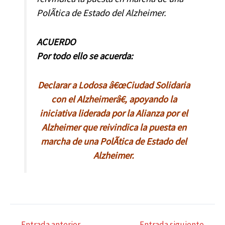
PolÃ­tica de Estado del Alzheimer.
ACUERDO
Por todo ello se acuerda:
Declarar a Lodosa â€œCiudad Solidaria
con el Alzheimerâ€, apoyando la
iniciativa liderada por la Alianza por el
Alzheimer que reivindica la puesta en
marcha de una PolÃ­tica de Estado del
Alzheimer.
Navegación
←
Entrada anterior
Entrada siguiente
→