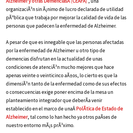
Alzheimer y otras Demencias
Â
(
CEAFA
)
, una
organizaciÃ³n sin Ã¡nimo de lucro declarada de utilidad
pÃºblica que trabaja por mejorar la calidad de vida de las
personas que padecen la enfermedad de Alzheimer.
A pesar de que es innegable que las personas afectadas
por la enfermedad de Alzheimer u otro tipo de
demencias disfrutan en la actualidad de unas
condiciones de atenciÃ³n mucho mejores que hace
apenas veinte o veinticinco aÃ±os, lo cierto es que la
dimensiÃ³n tanto de la enfermedad como de sus efectos
o consecuencias exige poner encima de la mesa un
planteamiento integrador que deberÃ­a venir
establecido en el marco de unaÂ
PolÃ­tica de Estado de
Alzheimer
, tal como lo han hecho ya otros paÃ­ses de
nuestro entorno mÃ¡s prÃ³ximo.