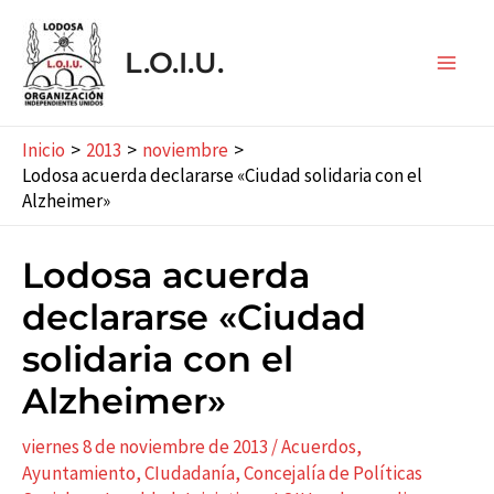
Ir
al
L.O.I.U.
contenido
Main
Men
Inicio
2013
noviembre
Lodosa acuerda declararse «Ciudad solidaria con el
Alzheimer»
Lodosa acuerda
declararse «Ciudad
solidaria con el
Alzheimer»
viernes 8 de noviembre de 2013
/
Acuerdos
,
Ayuntamiento
,
CIudadaní­a
,
Concejalí­a de Políticas