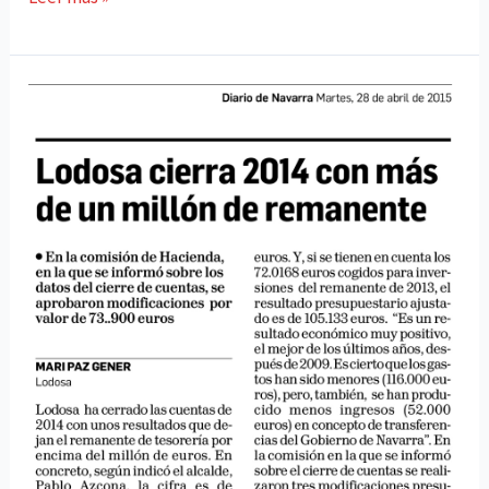
Ataun
lanzarÃ¡
el
chupinazo
de
Lodosa