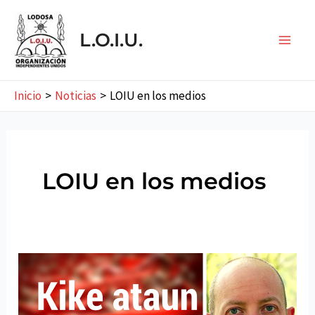
Ir
al
L.O.I.U.
contenido
Main
Men
Inicio
Noticias
LOIU en los medios
LOIU en los medios