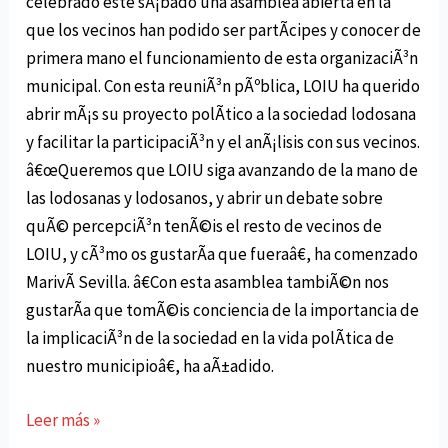
celebrado este sÃ¡bado una asamblea abierta en la
que los vecinos han podido ser partÃ­cipes y conocer de
primera mano el funcionamiento de esta organizaciÃ³n
municipal. Con esta reuniÃ³n pÃºblica, LOIU ha querido
abrir mÃ¡s su proyecto polÃ­tico a la sociedad lodosana
y facilitar la participaciÃ³n y el anÃ¡lisis con sus vecinos.
â€œQueremos que LOIU siga avanzando de la mano de
las lodosanas y lodosanos, y abrir un debate sobre
quÃ© percepciÃ³n tenÃ©is el resto de vecinos de
LOIU, y cÃ³mo os gustarÃ­a que fueraâ€, ha comenzado
MarivÃ­ Sevilla. â€Con esta asamblea tambiÃ©n nos
gustarÃ­a que tomÃ©is conciencia de la importancia de
la implicaciÃ³n de la sociedad en la vida polÃ­tica de
nuestro municipioâ€, ha aÃ±adido.
LOIU
Leer más »
extiende