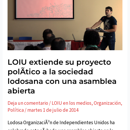
que
pierden
su
empleo
LOIU extiende su proyecto
polÃ­tico a la sociedad
lodosana con una asamblea
abierta
Deja un comentario
/
LOIU en los medios
,
Organización
,
Polí­tica
/
martes 1 de julio de 2014
Lodosa OrganizaciÃ³n de Independientes Unidos ha