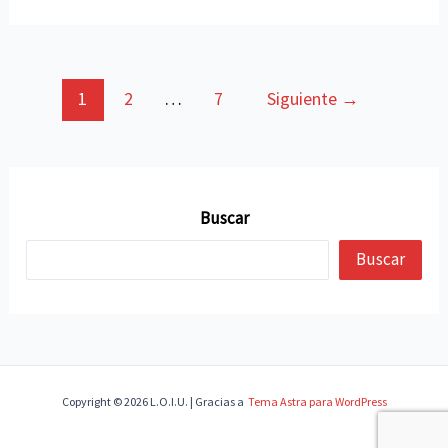
su
proyecto
polÃ­
Paginación
1
2
…
7
Siguiente
→
tico
de
a
entradas
la
sociedad
Buscar
lodosana
con
Buscar
una
asamblea
abierta
Copyright © 2026 L.O.I.U. | Gracias a
Tema Astra para WordPress