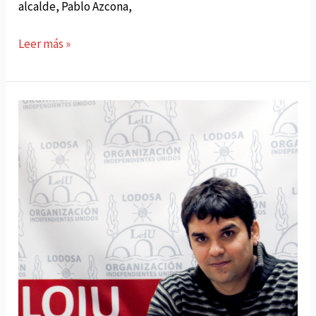
alcalde, Pablo Azcona,
Lodosa
Leer más »
cierra
2014
con
mÃ¡s
de
un
millÃ³n
de
remanente