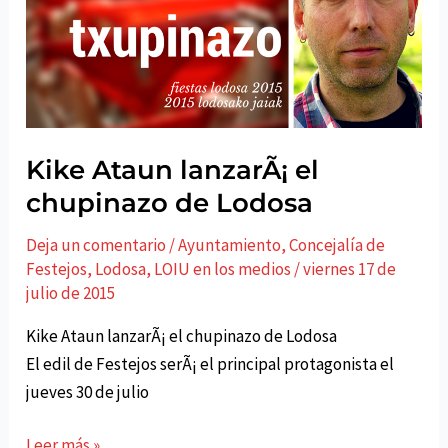
Kike Ataun lanzarÃ¡ el
chupinazo de Lodosa
Deja un comentario
/
Ayuntamiento
,
Concejalí­a de
Festejos
,
Lodosa
,
LOIU en los medios
/
viernes 17 de
julio de 2015
Kike Ataun lanzarÃ¡ el chupinazo de Lodosa
El edil de Festejos serÃ¡ el principal protagonista el
jueves 30 de julio
Kike
Leer más »