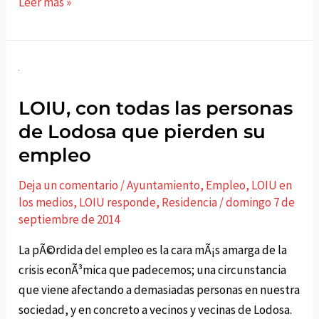
LOIU
Leer más »
elige
a
Pablo
Azcona
como
LOIU, con todas las personas
cabeza
de Lodosa que pierden su
de
empleo
lista
en
Deja un comentario
/
Ayuntamiento
,
Empleo
,
LOIU en
las
los medios
,
LOIU responde
,
Residencia
/
domingo 7 de
septiembre de 2014
prÃ³ximas
elecciones
La pÃ©rdida del empleo es la cara mÃ¡s amarga de la
crisis econÃ³mica que padecemos; una circunstancia
que viene afectando a demasiadas personas en nuestra
sociedad, y en concreto a vecinos y vecinas de Lodosa.