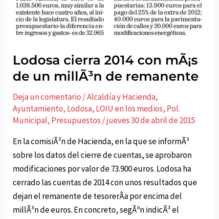
Lodosa cierra 2014 con mÃ¡s
de un millÃ³n de remanente
Deja un comentario
/
Alcaldí­a y Hacienda
,
Ayuntamiento
,
Lodosa
,
LOIU en los medios
,
Pol.
Municipal
,
Presupuestos
/
jueves 30 de abril de 2015
En la comisiÃ³n de Hacienda, en la que se informÃ³
sobre los datos del cierre de cuentas, se aprobaron
modificaciones por valor de 73.900 euros. Lodosa ha
cerrado las cuentas de 2014 con unos resultados que
dejan el remanente de tesorerÃ­a por encima del
millÃ³n de euros. En concreto, segÃºn indicÃ³ el