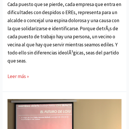
Cada puesto que se pierde, cada empresa que entra en
dificultades con despidos o EREs, representa para un
alcalde o concejal una espina dolorosa y una causa con
la que solidarizarse e identificarse. Porque detrÃ¡s de
cada puesto de trabajo hay una persona, un vecino o
vecina al que hay que servir mientras seamos ediles. Y
todo ello sin diferencias ideolÃ³gicas, seas del partido
que seas.
LOIU,
Leer más »
con
todas
las
personas
de
Lodosa